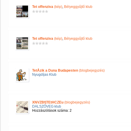
Tet offenziva
(kép)
,
Bélyeggyűjtő klub
Tet offenziva
(kép)
,
Bélyeggyűjtő klub
TetÅzik a Duna Budapesten
(blogbejegyzés)
Nyugdíjas Klub
XNVZBfjTEtHCZEu
(blogbejegyzés)
DALSZÖVEG klub
Hozzászólások száma: 2