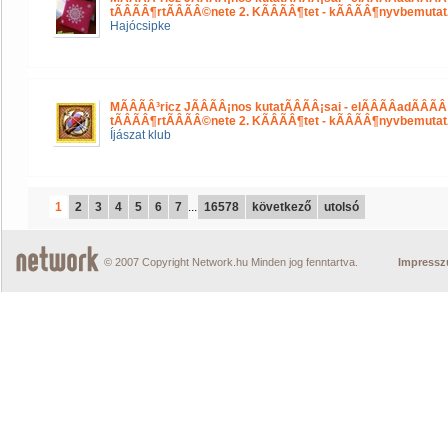
tÃÂÃÂ¶rtÃÂÃÂ©nete 2. KÃÂÃÂ¶tet - kÃÂÃÂ¶nyvbemuta
Hajócsipke
MÃÂÃÂ³ricz JÃÂÃÂ¡nos kutatÃÂÃÂ¡sai - elÃÂÃÂadÃÂÃÂ¡s
tÃÂÃÂ¶rtÃÂÃÂ©nete 2. KÃÂÃÂ¶tet - kÃÂÃÂ¶nyvbemuta
Íjászat klub
1
2
3
4
5
6
7
...
16578
következő
utolsó
© 2007 Copyright Network.hu Minden jog fenntartva.
Impress