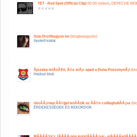
TET - Red Spot (Official Clip)
00:00 (videó)
,
DEPECHE MODE
Szia Orsi!Nagyon tet
(blogbejegyzés)
Apokrif-iratok
Ãjszaka tetÅzÃ¶tt, Ã©s mÃ¡r apad a Duna PozsonynÃ¡l
(bl
Halászi klub
VasÃÂ¡rnap ÃÂ©jjel tetÃÂzik az ÃÂ©v csillaghullÃÂ¡sa
(bl
ÉRDEKESSÉGEK ÉS REKORDOK
MÃÂÃÂ³ricz JÃÂÃÂ¡nos kutatÃÂÃÂ¡sai - elÃÂÃÂadÃÂÃÂ¡s